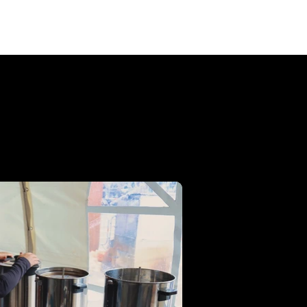
uws
Foto's
Uitslagen