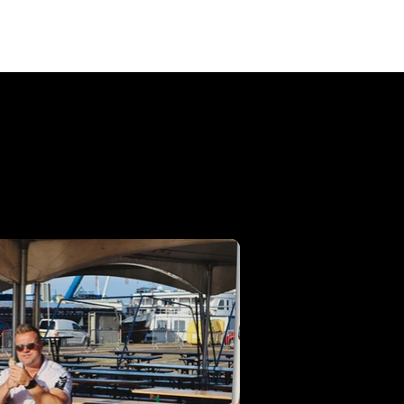
uws
Foto's
Uitslagen