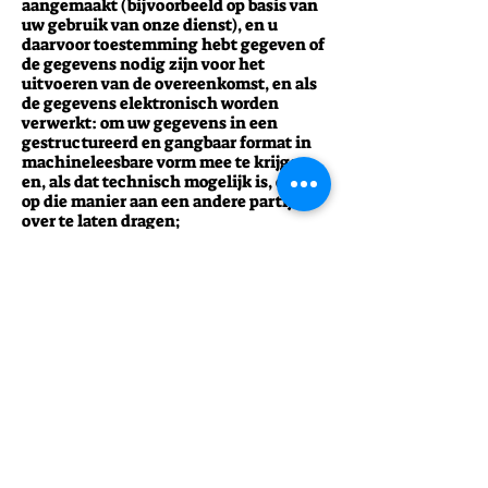
aangemaakt (bijvoorbeeld op basis van
uw gebruik van onze dienst), en u
daarvoor toestemming hebt gegeven of
de gegevens nodig zijn voor het
uitvoeren van de overeenkomst, en als
de gegevens elektronisch worden
verwerkt: om uw gegevens in een
gestructureerd en gangbaar format in
machineleesbare vorm mee te krijgen
en, als dat technisch mogelijk is, deze
op die manier aan een andere partij
over te laten dragen;
een klacht in te dienen bij de bevoegde
privacy-toezichthouder (dit kan de
toezichthouder zijn in het land van uw
gewone verblijfplaats, waar u uw werk
verricht of waar (gestelde) inbreuk
wordt gemaakt op de
privacywetgeving), in Nederland is dat
de Autoriteit Persoonsgegevens.
Om uw rechten uit te oefenen, kunt u
contact met ons opnemen via de
contactgegevens die staan genoemd bij
“Wat als u vragen of klachten heeft?”
Het kan zijn dat wij in bepaalde